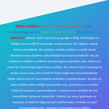
//tulipbetgiris.org/
elexbett.net
Reklam ve İletişim:
E-mail:
backlinkpaneli@gmail.com
Teams:
forumhizmeti@gmail.com
Whatsapp: 0262 606 0 726
Telegram: @karabul
Yasal Uyarı:
Sitemiz, 5651 Sayılı Kanun gereğince Bilgi Teknolojileri ve
İletişim Kurumu (BTK) tarafından onaylanmış bir Yer Sağlayıcı olarak
hizmet vermektedir. Bu nedenle, sitedeki içerikleri proaktif olarak
denetleme veya araştırma yükümlülüğümüz bulunmamaktadır. Ancak,
üyelerimiz yazdıkları içeriklerin sorumluluğunu taşımakta olup, siteye üye
olarak bu sorumluluğu kabul etmiş sayılırlar. Bu internet sitesi, herhangi bir
marka, kurum veya şahıs şirketi ile hiçbir bağlantısı bulunmamaktadır.
Sitede yalnızca kendi hazırladığımız makaleler paylaşılmaktadır. Burada yer
alan içerikler haber niteliği taşımamakta olup, gerçek kurum ve kişiler
hakkında paylaşım yapılmamaktadır. Gerçek kurum ve kişiler ile isim
benzerlikleri tamamen tesadüfidir. Sitemiz, kar amacı gütmeyen ve
tamamen ücretsiz bir bilgi paylaşım platformudur. Hukuka ve yasal
düzenlemelere aykırı olduğunu düşündüğünüz içerikleri,