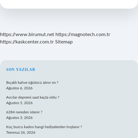
Ne
Zaman
Başlar
https://www.birumut.net
https://magnotech.com.tr
https://kaskcenter.com.tr
Sitemap
SIDEBAR
SON YAZILAR
Bıçaklı kahve öğütücü alınır mı ?
Ağustos 6, 2026
Avcılar depremi saat kaçta oldu ?
Ağustos 5, 2026
6284 nereden istenir ?
Ağustos 3, 2026
Koç burcu kadını hangi hediyelerden hoşlanır ?
Temmuz 26, 2026