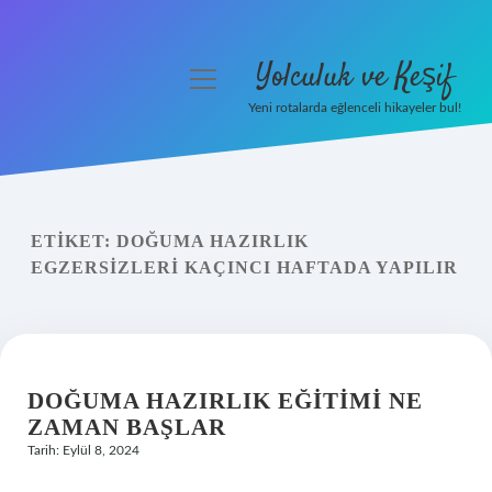
Yolculuk ve Keşif
menüyü
aç
Yeni rotalarda eğlenceli hikayeler bul!
Anasayfa
Gizlilik Politikası
ETIKET:
DOĞUMA HAZIRLIK
Yasal Uyarı
EGZERSIZLERI KAÇINCI HAFTADA YAPILIR
Hakkımızda
DOĞUMA HAZIRLIK EĞITIMI NE
ZAMAN BAŞLAR
Tarih: Eylül 8, 2024