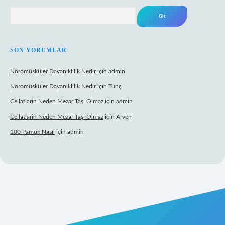
Arama
SON YORUMLAR
Nöromüsküler Dayanıklılık Nedir
için
admin
Nöromüsküler Dayanıklılık Nedir
için
Tunç
Cellatlarin Neden Mezar Taşı Olmaz
için
admin
Cellatlarin Neden Mezar Taşı Olmaz
için
Arven
100 Pamuk Nasıl
için
admin
//tulipbetgiris.org/
elexbett.net