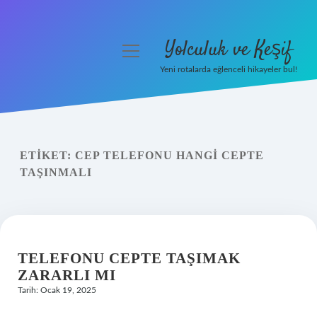
Yolculuk ve Keşif
menüyü
aç
Yeni rotalarda eğlenceli hikayeler bul!
Anasayfa
Gizlilik Politikası
ETIKET:
CEP TELEFONU HANGI CEPTE
Yasal Uyarı
TAŞINMALI
Hakkımızda
TELEFONU CEPTE TAŞIMAK
ZARARLI MI
Tarih: Ocak 19, 2025