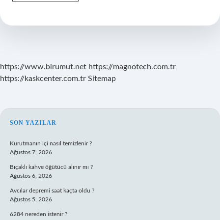
Cepte
Taşımak
Zararlı
Mı
https://www.birumut.net
https://magnotech.com.tr
https://kaskcenter.com.tr
Sitemap
SIDEBAR
SON YAZILAR
Kurutmanın içi nasıl temizlenir ?
Ağustos 7, 2026
Bıçaklı kahve öğütücü alınır mı ?
Ağustos 6, 2026
Avcılar depremi saat kaçta oldu ?
Ağustos 5, 2026
6284 nereden istenir ?