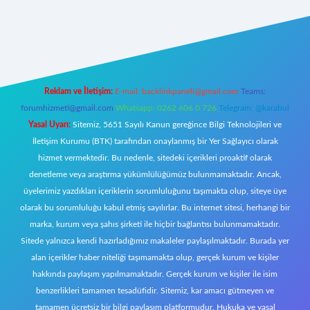
et
Reklam ve İletişim:
E-mail:
backlinkpaneli@gmail.com
Teams:
forumhizmeti@gmail.com
Whatsapp: 0262 606 0 726
Telegram: @karabul
Yasal Uyarı:
Sitemiz, 5651 Sayılı Kanun gereğince Bilgi Teknolojileri ve
İletişim Kurumu (BTK) tarafından onaylanmış bir Yer Sağlayıcı olarak
hizmet vermektedir. Bu nedenle, sitedeki içerikleri proaktif olarak
denetleme veya araştırma yükümlülüğümüz bulunmamaktadır. Ancak,
üyelerimiz yazdıkları içeriklerin sorumluluğunu taşımakta olup, siteye üye
olarak bu sorumluluğu kabul etmiş sayılırlar. Bu internet sitesi, herhangi bir
marka, kurum veya şahıs şirketi ile hiçbir bağlantısı bulunmamaktadır.
Sitede yalnızca kendi hazırladığımız makaleler paylaşılmaktadır. Burada yer
alan içerikler haber niteliği taşımamakta olup, gerçek kurum ve kişiler
hakkında paylaşım yapılmamaktadır. Gerçek kurum ve kişiler ile isim
benzerlikleri tamamen tesadüfidir. Sitemiz, kar amacı gütmeyen ve
tamamen ücretsiz bir bilgi paylaşım platformudur. Hukuka ve yasal