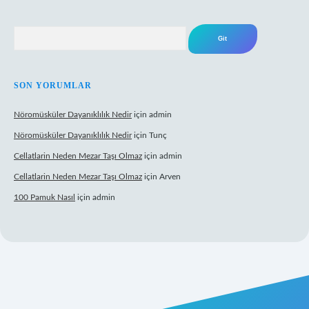
Arama
SON YORUMLAR
Nöromüsküler Dayanıklılık Nedir
için
admin
Nöromüsküler Dayanıklılık Nedir
için
Tunç
Cellatlarin Neden Mezar Taşı Olmaz
için
admin
Cellatlarin Neden Mezar Taşı Olmaz
için
Arven
100 Pamuk Nasıl
için
admin
://tulipbetgiris.org/
elexbett.net