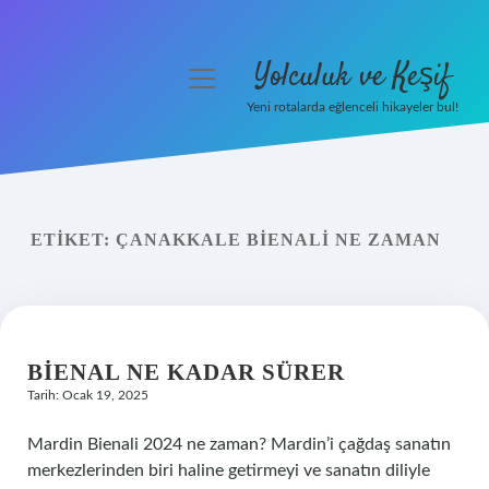
Yolculuk ve Keşif
menüyü
aç
Yeni rotalarda eğlenceli hikayeler bul!
Anasayfa
Gizlilik Politikası
ETIKET:
ÇANAKKALE BIENALI NE ZAMAN
Yasal Uyarı
Hakkımızda
BIENAL NE KADAR SÜRER
Tarih: Ocak 19, 2025
Mardin Bienali 2024 ne zaman? Mardin’i çağdaş sanatın
merkezlerinden biri haline getirmeyi ve sanatın diliyle