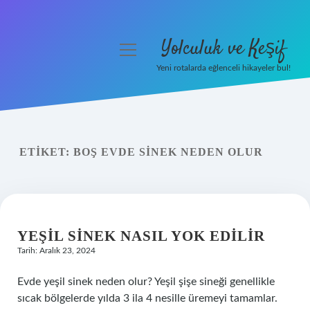
Yolculuk ve Keşif
menüyü
aç
Yeni rotalarda eğlenceli hikayeler bul!
Anasayfa
Gizlilik Politikası
ETIKET:
BOŞ EVDE SINEK NEDEN OLUR
Yasal Uyarı
Hakkımızda
YEŞIL SINEK NASIL YOK EDILIR
Tarih: Aralık 23, 2024
Evde yeşil sinek neden olur? Yeşil şişe sineği genellikle
sıcak bölgelerde yılda 3 ila 4 nesille üremeyi tamamlar.