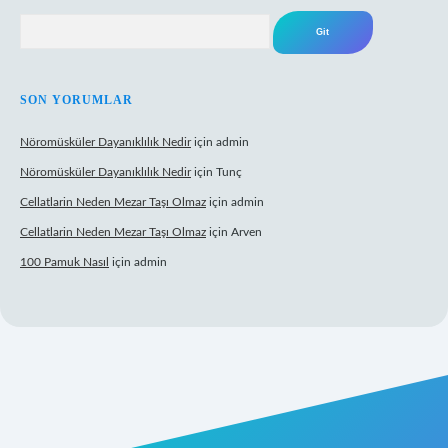
Arama
SON YORUMLAR
Nöromüsküler Dayanıklılık Nedir
için
admin
Nöromüsküler Dayanıklılık Nedir
için
Tunç
Cellatlarin Neden Mezar Taşı Olmaz
için
admin
Cellatlarin Neden Mezar Taşı Olmaz
için
Arven
100 Pamuk Nasıl
için
admin
://tulipbetgiris.org/
elexbett.net