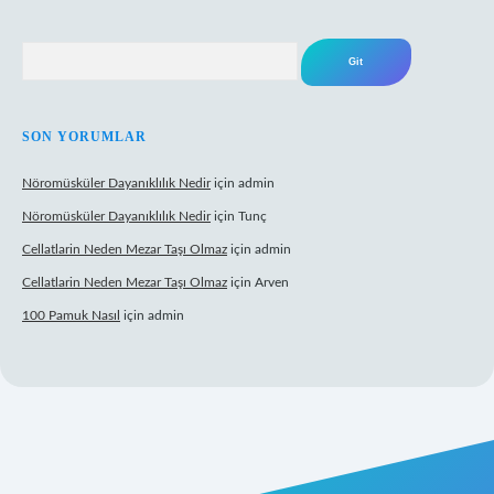
Arama
SON YORUMLAR
Nöromüsküler Dayanıklılık Nedir
için
admin
Nöromüsküler Dayanıklılık Nedir
için
Tunç
Cellatlarin Neden Mezar Taşı Olmaz
için
admin
Cellatlarin Neden Mezar Taşı Olmaz
için
Arven
100 Pamuk Nasıl
için
admin
://tulipbetgiris.org/
elexbett.net