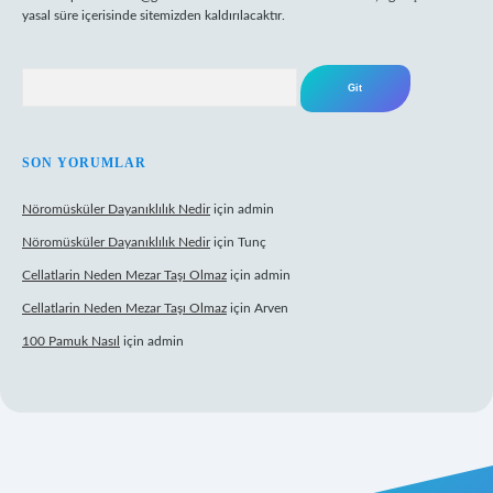
yasal süre içerisinde sitemizden kaldırılacaktır.
Arama
SON YORUMLAR
Nöromüsküler Dayanıklılık Nedir
için
admin
Nöromüsküler Dayanıklılık Nedir
için
Tunç
Cellatlarin Neden Mezar Taşı Olmaz
için
admin
Cellatlarin Neden Mezar Taşı Olmaz
için
Arven
100 Pamuk Nasıl
için
admin
//tulipbetgiris.org/
elexbett.net