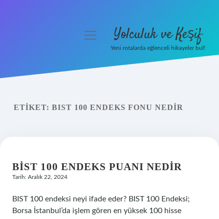
Yolculuk ve Keşif
menüyü
aç
Yeni rotalarda eğlenceli hikayeler bul!
Anasayfa
Gizlilik Politikası
ETIKET:
BIST 100 ENDEKS FONU NEDIR
Yasal Uyarı
Hakkımızda
BIST 100 ENDEKS PUANI NEDIR
Tarih: Aralık 22, 2024
BIST 100 endeksi neyi ifade eder? BIST 100 Endeksi;
Borsa İstanbul’da işlem gören en yüksek 100 hisse