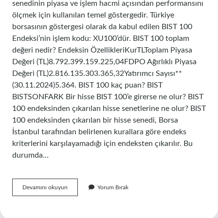
senedinin piyasa ve işlem hacmi açısından performansını
ölçmek için kullanılan temel göstergedir. Türkiye
borsasının göstergesi olarak da kabul edilen BIST 100
Endeksi’nin işlem kodu: XU100’dür. BIST 100 toplam
değeri nedir? Endeksin ÖzellikleriKurTLToplam Piyasa
Değeri (TL)8.792.399.159.225,04FDPO Ağırlıklı Piyasa
Değeri (TL)2.816.135.303.365,32Yatırımcı Sayısı**
(30.11.2024)5.364. BIST 100 kaç puan? BIST
BISTSONFARK Bir hisse BIST 100’e girerse ne olur? BIST
100 endeksinden çıkarılan hisse senetlerine ne olur? BIST
100 endeksinden çıkarılan bir hisse senedi, Borsa
İstanbul tarafından belirlenen kurallara göre endeks
kriterlerini karşılayamadığı için endeksten çıkarılır. Bu
durumda…
Bist
Devamını okuyun
Yorum Bırak
100
Endeks
Puanı