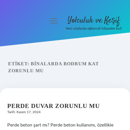
Yolculuk ve Keşif
menüyü
aç
Yeni rotalarda eğlenceli hikayeler bul!
Anasayfa
Gizlilik Politikası
ETIKET:
BINALARDA BODRUM KAT
Yasal Uyarı
ZORUNLU MU
Hakkımızda
PERDE DUVAR ZORUNLU MU
Tarih: Kasım 17, 2024
Perde beton şart mı? Perde beton kullanımı, özellikle