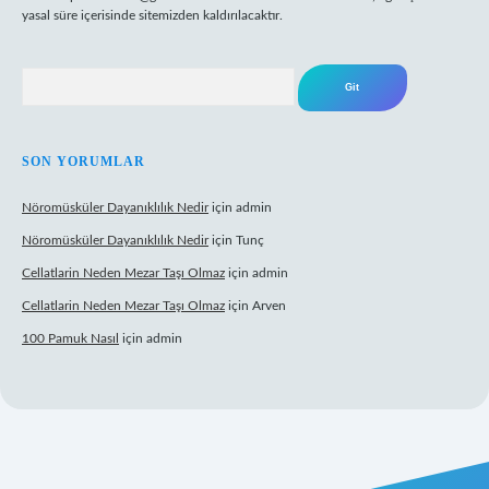
yasal süre içerisinde sitemizden kaldırılacaktır.
Arama
SON YORUMLAR
Nöromüsküler Dayanıklılık Nedir
için
admin
Nöromüsküler Dayanıklılık Nedir
için
Tunç
Cellatlarin Neden Mezar Taşı Olmaz
için
admin
Cellatlarin Neden Mezar Taşı Olmaz
için
Arven
100 Pamuk Nasıl
için
admin
://tulipbetgiris.org/
elexbett.net