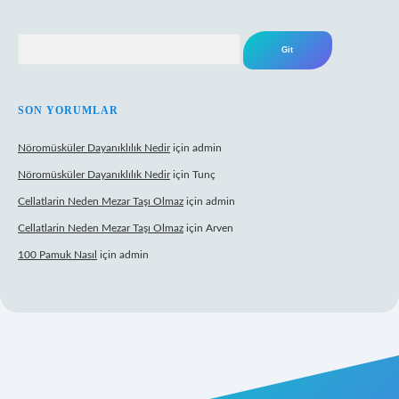
Arama
SON YORUMLAR
Nöromüsküler Dayanıklılık Nedir
için
admin
Nöromüsküler Dayanıklılık Nedir
için
Tunç
Cellatlarin Neden Mezar Taşı Olmaz
için
admin
Cellatlarin Neden Mezar Taşı Olmaz
için
Arven
100 Pamuk Nasıl
için
admin
rg/
elexbett.net