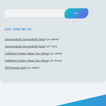
Arama
SON YORUMLAR
Nöromüsküler Dayanıklılık Nedir
için
admin
Nöromüsküler Dayanıklılık Nedir
için
Tunç
Cellatlarin Neden Mezar Taşı Olmaz
için
admin
Cellatlarin Neden Mezar Taşı Olmaz
için
Arven
100 Pamuk Nasıl
için
admin
://tulipbetgiris.org/
elexbett.net