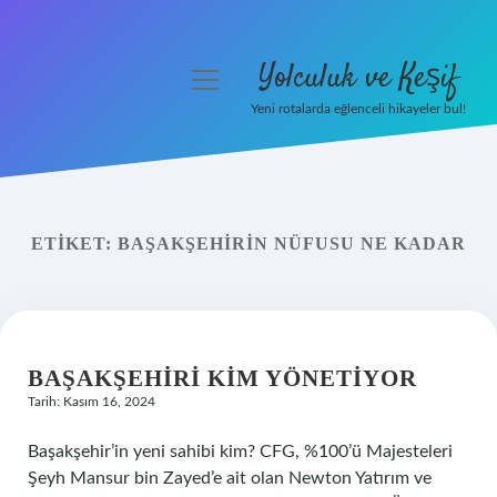
Yolculuk ve Keşif
menüyü
aç
Yeni rotalarda eğlenceli hikayeler bul!
Anasayfa
Gizlilik Politikası
ETIKET:
BAŞAKŞEHIRIN NÜFUSU NE KADAR
Yasal Uyarı
Hakkımızda
BAŞAKŞEHIRI KIM YÖNETIYOR
Tarih: Kasım 16, 2024
Başakşehir’in yeni sahibi kim? CFG, %100’ü Majesteleri
Şeyh Mansur bin Zayed’e ait olan Newton Yatırım ve