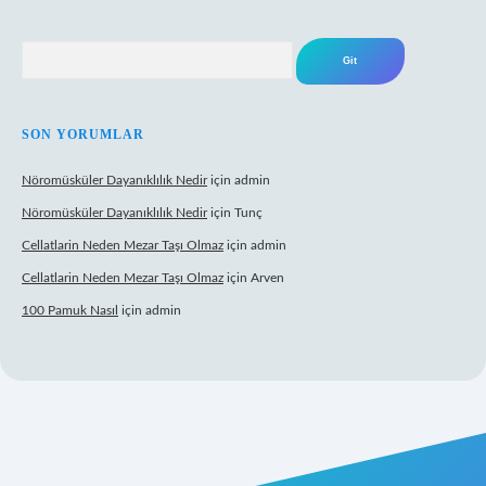
Arama
SON YORUMLAR
Nöromüsküler Dayanıklılık Nedir
için
admin
Nöromüsküler Dayanıklılık Nedir
için
Tunç
Cellatlarin Neden Mezar Taşı Olmaz
için
admin
Cellatlarin Neden Mezar Taşı Olmaz
için
Arven
100 Pamuk Nasıl
için
admin
//tulipbetgiris.org/
elexbett.net