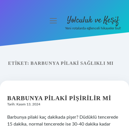
Yolculuk ve Keşif
menüyü
aç
Yeni rotalarda eğlenceli hikayeler bul!
Anasayfa
Gizlilik Politikası
ETIKET:
BARBUNYA PILAKI SAĞLIKLI MI
Yasal Uyarı
Hakkımızda
BARBUNYA PILAKI PIŞIRILIR MI
Tarih: Kasım 13, 2024
Barbunya pilaki kaç dakikada pişer? Düdüklü tencerede
15 dakika, normal tencerede ise 30-40 dakika kadar