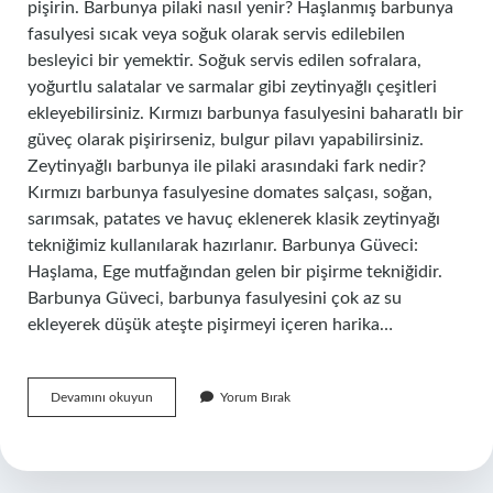
pişirin. Barbunya pilaki nasıl yenir? Haşlanmış barbunya
fasulyesi sıcak veya soğuk olarak servis edilebilen
besleyici bir yemektir. Soğuk servis edilen sofralara,
yoğurtlu salatalar ve sarmalar gibi zeytinyağlı çeşitleri
ekleyebilirsiniz. Kırmızı barbunya fasulyesini baharatlı bir
güveç olarak pişirirseniz, bulgur pilavı yapabilirsiniz.
Zeytinyağlı barbunya ile pilaki arasındaki fark nedir?
Kırmızı barbunya fasulyesine domates salçası, soğan,
sarımsak, patates ve havuç eklenerek klasik zeytinyağı
tekniğimiz kullanılarak hazırlanır. Barbunya Güveci:
Haşlama, Ege mutfağından gelen bir pişirme tekniğidir.
Barbunya Güveci, barbunya fasulyesini çok az su
ekleyerek düşük ateşte pişirmeyi içeren harika…
Barbunya
Devamını okuyun
Yorum Bırak
Pilaki
Pişirilir
Mi