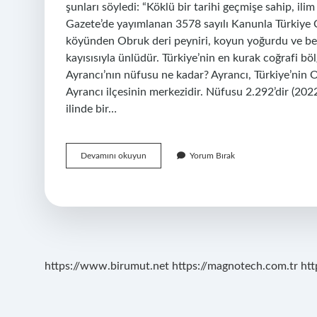
şunları söyledi: “Köklü bir tarihi geçmişe sahip, i
Gazete’de yayımlanan 3578 sayılı Kanunla Türkiye C
köyünden Obruk deri peyniri, koyun yoğurdu ve beya
kayısısıyla ünlüdür. Türkiye’nin en kurak coğrafi böl
Ayrancı’nın nüfusu ne kadar? Ayrancı, Türkiye’nin 
Ayrancı ilçesinin merkezidir. Nüfusu 2.292’dir (20
ilinde bir…
Karaman
Devamını okuyun
Yorum Bırak
Ayrancı
Ne
Zaman
Ilçe
Oldu
https://www.birumut.net
https://magnotech.com.tr
htt