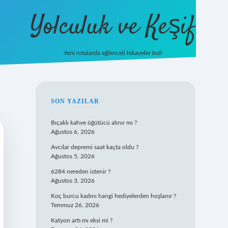
Yolculuk ve Keşif
Yeni rotalarda eğlenceli hikayeler bul!
https://tulipbet
SIDEBAR
SON YAZILAR
Bıçaklı kahve öğütücü alınır mı ?
Ağustos 6, 2026
Avcılar depremi saat kaçta oldu ?
Ağustos 5, 2026
6284 nereden istenir ?
Ağustos 3, 2026
Koç burcu kadını hangi hediyelerden hoşlanır ?
Temmuz 26, 2026
Katyon artı mı eksi mi ?