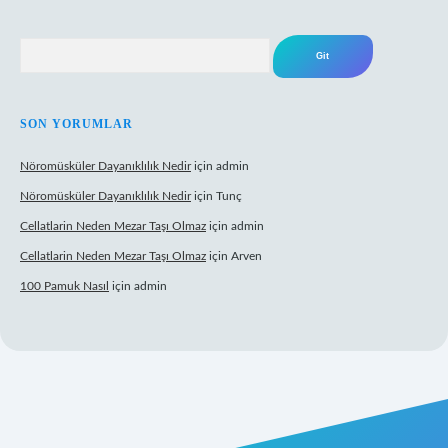
Arama
SON YORUMLAR
Nöromüsküler Dayanıklılık Nedir
için
admin
Nöromüsküler Dayanıklılık Nedir
için
Tunç
Cellatlarin Neden Mezar Taşı Olmaz
için
admin
Cellatlarin Neden Mezar Taşı Olmaz
için
Arven
100 Pamuk Nasıl
için
admin
//tulipbetgiris.org/
elexbett.net