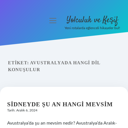
Yolculuk ve Keşif
menüyü
aç
Yeni rotalarda eğlenceli hikayeler bul!
Anasayfa
Gizlilik Politikası
ETIKET:
AVUSTRALYADA HANGI DIL
Yasal Uyarı
KONUŞULUR
Hakkımızda
SIDNEYDE ŞU AN HANGI MEVSIM
Tarih: Aralık 6, 2024
Avustralya’da şu an mevsim nedir? Avustralya’da Aralık-