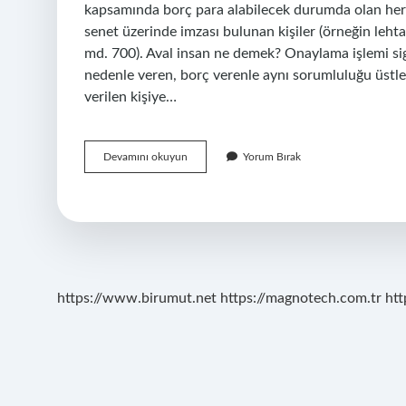
kapsamında borç para alabilecek durumda olan herke
senet üzerinde imzası bulunan kişiler (örneğin lehtar
md. 700). Aval insan ne demek? Onaylama işlemi s
nedenle veren, borç verenle aynı sorumluluğu üstleni
verilen kişiye…
Şahsi
Devamını okuyun
Yorum Bırak
Avel
Ne
Demek
https://www.birumut.net
https://magnotech.com.tr
htt