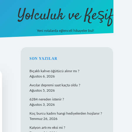
Yolculuk ve Keşif
Yeni rotalarda eğlenceli hikayeler bul!
https://tulipbe
SIDEBAR
SON YAZILAR
Bıçaklı kahve öğütücü alınır mı ?
Ağustos 6, 2026
Avcılar depremi saat kaçta oldu ?
Ağustos 5, 2026
6284 nereden istenir ?
Ağustos 3, 2026
Koç burcu kadını hangi hediyelerden hoşlanır ?
Temmuz 26, 2026
Katyon artı mı eksi mi ?