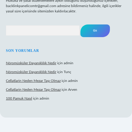
Hukuka ve yasal düzenlemelere aykırı olduğunu düşündüğünüz içerikleri,
backlinkpanelicomtr@gmail.com
adresine bildirmeniz halinde, ilgili içerikler
yasal süre içerisinde sitemizden kaldırılacaktır.
Arama
SON YORUMLAR
Nöromüsküler Dayanıklılık Nedir
için
admin
Nöromüsküler Dayanıklılık Nedir
için
Tunç
Cellatlarin Neden Mezar Taşı Olmaz
için
admin
Cellatlarin Neden Mezar Taşı Olmaz
için
Arven
100 Pamuk Nasıl
için
admin