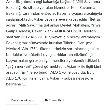
Askerlik şubesi hangi bakanlığa bağlıdır? Milli Savunma
Bakanlığı Bu sitede yer alan hizmetler Milli Savunma
Bakanlığı tarafından e-Devlet Kapısı altyapısı aracılığıyla
sağlanmaktadır. Askeriyeye nereye şikayet edilir? İletişim
adresi: Milli Savunma Bakanlığı Devlet Mahallesi, Yahya
Galip Caddesi, Bakanlıklar / ANKARA 06100 Telefon
santralı: 0312 402 61 00 Şikayet için nereyi aramalıyım?
Bakanlığımız bünyesinde kurulan Tüketici Danışma
Merkezi “Alo 175”, tüketicilerimizin sorunlarına çözüm
buldukları ve tüketici uyuşmazlıklarının çözümü için
başvurmaları gereken ilgili mercilere yönlendirildikleri bir
“çağrı merkezi” görevi görmektedir. Askerlik ile ilgili kimi
arayabilirim? Talep bugün ALO 170 ile çözüldü. Bu yıl
ALO 170 için gelen çağrı. Askerlik şubesi neye göre
belirlenir?…
Askerlik
Devamını okuyun
Yorum Bırak
Şubesi
Nereye