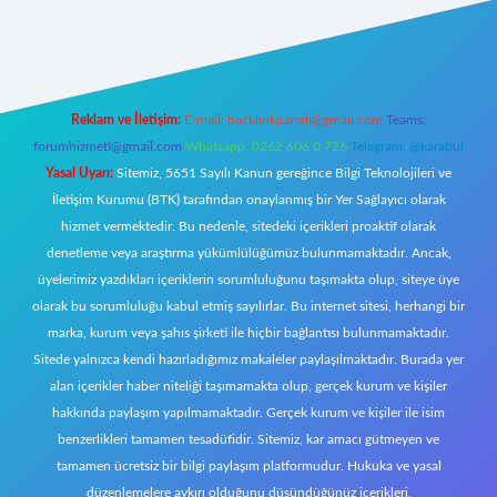
//tulipbetgiris.org/
elexbett.net
Reklam ve İletişim:
E-mail:
backlinkpaneli@gmail.com
Teams:
forumhizmeti@gmail.com
Whatsapp: 0262 606 0 726
Telegram: @karabul
Yasal Uyarı:
Sitemiz, 5651 Sayılı Kanun gereğince Bilgi Teknolojileri ve
İletişim Kurumu (BTK) tarafından onaylanmış bir Yer Sağlayıcı olarak
hizmet vermektedir. Bu nedenle, sitedeki içerikleri proaktif olarak
denetleme veya araştırma yükümlülüğümüz bulunmamaktadır. Ancak,
üyelerimiz yazdıkları içeriklerin sorumluluğunu taşımakta olup, siteye üye
olarak bu sorumluluğu kabul etmiş sayılırlar. Bu internet sitesi, herhangi bir
marka, kurum veya şahıs şirketi ile hiçbir bağlantısı bulunmamaktadır.
Sitede yalnızca kendi hazırladığımız makaleler paylaşılmaktadır. Burada yer
alan içerikler haber niteliği taşımamakta olup, gerçek kurum ve kişiler
hakkında paylaşım yapılmamaktadır. Gerçek kurum ve kişiler ile isim
benzerlikleri tamamen tesadüfidir. Sitemiz, kar amacı gütmeyen ve
tamamen ücretsiz bir bilgi paylaşım platformudur. Hukuka ve yasal
düzenlemelere aykırı olduğunu düşündüğünüz içerikleri,