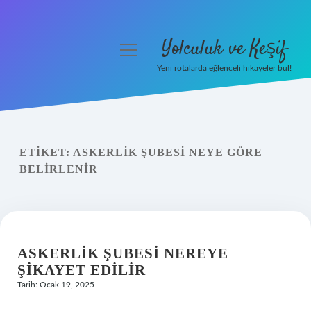
Yolculuk ve Keşif
menüyü
aç
Yeni rotalarda eğlenceli hikayeler bul!
Anasayfa
Gizlilik Politikası
ETIKET:
ASKERLIK ŞUBESI NEYE GÖRE
Yasal Uyarı
BELIRLENIR
Hakkımızda
ASKERLIK ŞUBESI NEREYE
ŞIKAYET EDILIR
Tarih: Ocak 19, 2025