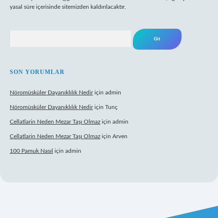
yasal süre içerisinde sitemizden kaldırılacaktır.
Arama
SON YORUMLAR
Nöromüsküler Dayanıklılık Nedir
için
admin
Nöromüsküler Dayanıklılık Nedir
için
Tunç
Cellatlarin Neden Mezar Taşı Olmaz
için
admin
Cellatlarin Neden Mezar Taşı Olmaz
için
Arven
100 Pamuk Nasıl
için
admin
rg/
elexbett.net