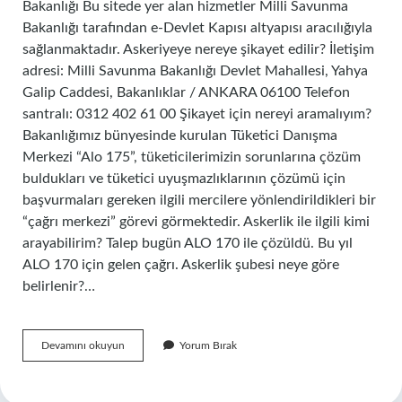
Bakanlığı Bu sitede yer alan hizmetler Milli Savunma
Bakanlığı tarafından e-Devlet Kapısı altyapısı aracılığıyla
sağlanmaktadır. Askeriyeye nereye şikayet edilir? İletişim
adresi: Milli Savunma Bakanlığı Devlet Mahallesi, Yahya
Galip Caddesi, Bakanlıklar / ANKARA 06100 Telefon
santralı: 0312 402 61 00 Şikayet için nereyi aramalıyım?
Bakanlığımız bünyesinde kurulan Tüketici Danışma
Merkezi “Alo 175”, tüketicilerimizin sorunlarına çözüm
buldukları ve tüketici uyuşmazlıklarının çözümü için
başvurmaları gereken ilgili mercilere yönlendirildikleri bir
“çağrı merkezi” görevi görmektedir. Askerlik ile ilgili kimi
arayabilirim? Talep bugün ALO 170 ile çözüldü. Bu yıl
ALO 170 için gelen çağrı. Askerlik şubesi neye göre
belirlenir?…
Askerlik
Devamını okuyun
Yorum Bırak
Şubesi
Nereye
Şikayet