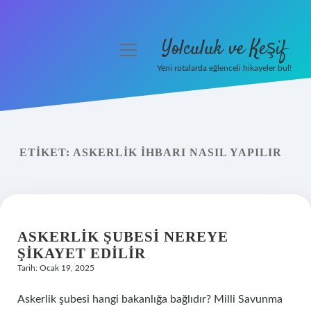
Yolculuk ve Keşif
menüyü
aç
Yeni rotalarda eğlenceli hikayeler bul!
Anasayfa
Gizlilik Politikası
ETIKET:
ASKERLIK IHBARI NASIL YAPILIR
Yasal Uyarı
Hakkımızda
ASKERLIK ŞUBESI NEREYE
ŞIKAYET EDILIR
Tarih: Ocak 19, 2025
Askerlik şubesi hangi bakanlığa bağlıdır? Milli Savunma