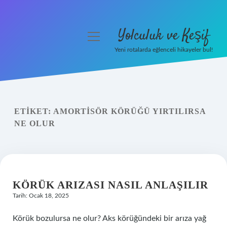
Yolculuk ve Keşif
menüyü
aç
Yeni rotalarda eğlenceli hikayeler bul!
Anasayfa
Gizlilik Politikası
ETIKET:
AMORTISÖR KÖRÜĞÜ YIRTILIRSA
Yasal Uyarı
NE OLUR
Hakkımızda
KÖRÜK ARIZASI NASIL ANLAŞILIR
Tarih: Ocak 18, 2025
Körük bozulursa ne olur? Aks körüğündeki bir arıza yağ