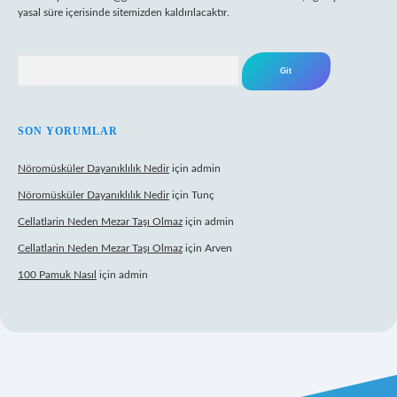
yasal süre içerisinde sitemizden kaldırılacaktır.
Arama
SON YORUMLAR
Nöromüsküler Dayanıklılık Nedir
için
admin
Nöromüsküler Dayanıklılık Nedir
için
Tunç
Cellatlarin Neden Mezar Taşı Olmaz
için
admin
Cellatlarin Neden Mezar Taşı Olmaz
için
Arven
100 Pamuk Nasıl
için
admin
://tulipbetgiris.org/
elexbett.net