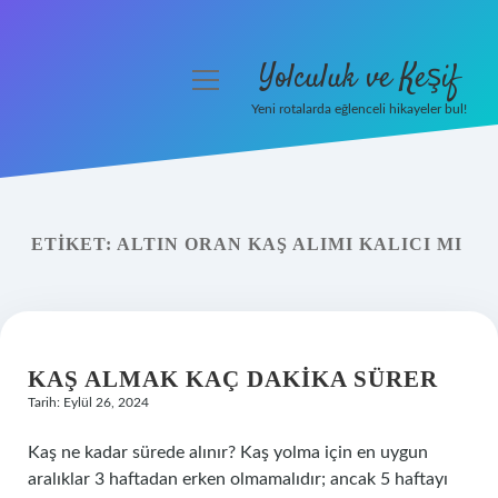
Yolculuk ve Keşif
menüyü
aç
Yeni rotalarda eğlenceli hikayeler bul!
Anasayfa
Gizlilik Politikası
ETIKET:
ALTIN ORAN KAŞ ALIMI KALICI MI
Yasal Uyarı
Hakkımızda
KAŞ ALMAK KAÇ DAKIKA SÜRER
Tarih: Eylül 26, 2024
Kaş ne kadar sürede alınır? Kaş yolma için en uygun
aralıklar 3 haftadan erken olmamalıdır; ancak 5 haftayı