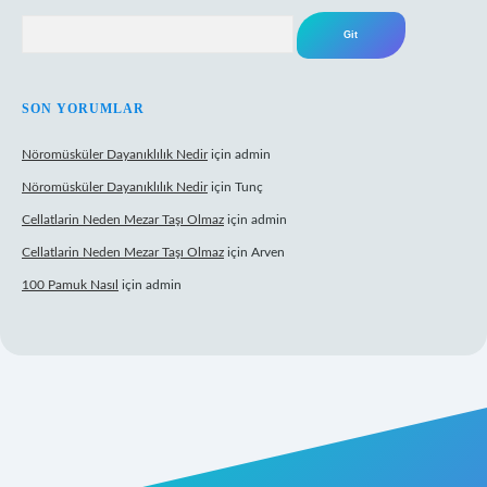
Arama
SON YORUMLAR
Nöromüsküler Dayanıklılık Nedir
için
admin
Nöromüsküler Dayanıklılık Nedir
için
Tunç
Cellatlarin Neden Mezar Taşı Olmaz
için
admin
Cellatlarin Neden Mezar Taşı Olmaz
için
Arven
100 Pamuk Nasıl
için
admin
://tulipbetgiris.org/
elexbett.net