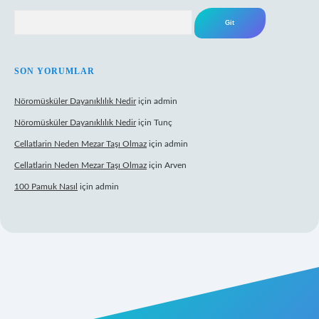
Arama
SON YORUMLAR
Nöromüsküler Dayanıklılık Nedir
için
admin
Nöromüsküler Dayanıklılık Nedir
için
Tunç
Cellatlarin Neden Mezar Taşı Olmaz
için
admin
Cellatlarin Neden Mezar Taşı Olmaz
için
Arven
100 Pamuk Nasıl
için
admin
ttps://tulipbetgiris.org/
elexbett.net