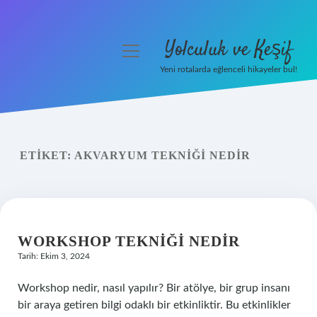
Yolculuk ve Keşif
menüyü
aç
Yeni rotalarda eğlenceli hikayeler bul!
Anasayfa
Gizlilik Politikası
ETIKET:
AKVARYUM TEKNIĞI NEDIR
Yasal Uyarı
Hakkımızda
WORKSHOP TEKNIĞI NEDIR
Tarih: Ekim 3, 2024
Workshop nedir, nasıl yapılır? Bir atölye, bir grup insanı
bir araya getiren bilgi odaklı bir etkinliktir. Bu etkinlikler