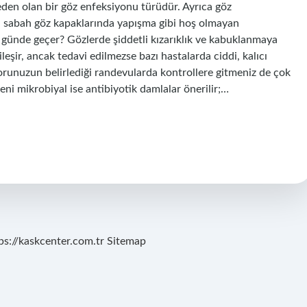
eden olan bir göz enfeksiyonu türüdür. Ayrıca göz
eya sabah göz kapaklarında yapışma gibi hoş olmayan
ç günde geçer? Gözlerde şiddetli kızarıklık ve kabuklanmaya
ileşir, ancak tedavi edilmezse bazı hastalarda ciddi, kalıcı
runuzun belirlediği randevularda kontrollere gitmeniz de çok
deni mikrobiyal ise antibiyotik damlalar önerilir;…
ps://kaskcenter.com.tr
Sitemap