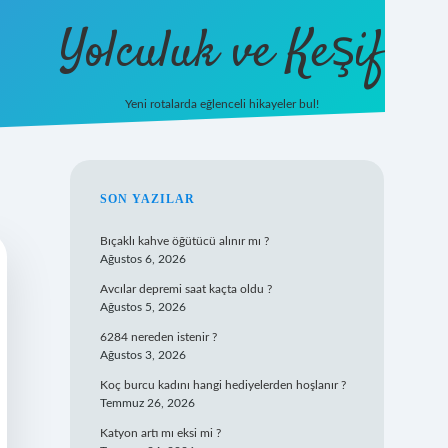
Yolculuk ve Keşif
Yeni rotalarda eğlenceli hikayeler bul!
https://tulipbetgiris.org/
elexbett.n
SIDEBAR
SON YAZILAR
Bıçaklı kahve öğütücü alınır mı ?
Ağustos 6, 2026
Avcılar depremi saat kaçta oldu ?
Ağustos 5, 2026
6284 nereden istenir ?
Ağustos 3, 2026
Koç burcu kadını hangi hediyelerden hoşlanır ?
Temmuz 26, 2026
Katyon artı mı eksi mi ?