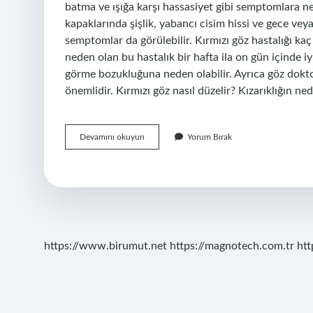
batma ve ışığa karşı hassasiyet gibi semptomlara n
kapaklarında şişlik, yabancı cisim hissi ve gece v
semptomlar da görülebilir. Kırmızı göz hastalığı ka
neden olan bu hastalık bir hafta ila on gün içinde iy
görme bozukluğuna neden olabilir. Ayrıca göz dokto
önemlidir. Kırmızı göz nasıl düzelir? Kızarıklığın ne
Kırmızı
Devamını okuyun
Yorum Bırak
Göz
Hastalığı
Ağrı
Yapar
Mı
https://www.birumut.net
https://magnotech.com.tr
htt