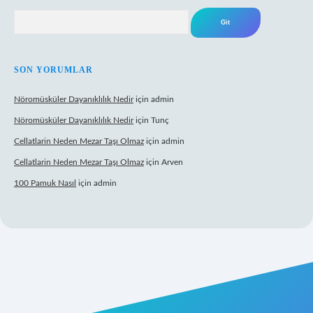
Arama
SON YORUMLAR
Nöromüsküler Dayanıklılık Nedir
için
admin
Nöromüsküler Dayanıklılık Nedir
için
Tunç
Cellatlarin Neden Mezar Taşı Olmaz
için
admin
Cellatlarin Neden Mezar Taşı Olmaz
için
Arven
100 Pamuk Nasıl
için
admin
rg/
elexbett.net