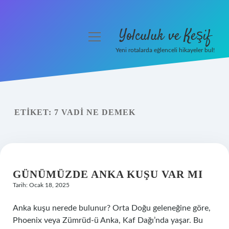
Yolculuk ve Keşif
menüyü
aç
Yeni rotalarda eğlenceli hikayeler bul!
Anasayfa
Gizlilik Politikası
ETIKET:
7 VADI NE DEMEK
Yasal Uyarı
Hakkımızda
GÜNÜMÜZDE ANKA KUŞU VAR MI
Tarih: Ocak 18, 2025
Anka kuşu nerede bulunur? Orta Doğu geleneğine göre,
Phoenix veya Zümrüd-ü Anka, Kaf Dağı’nda yaşar. Bu