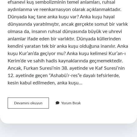
efsanevi kuş sembolizminin temel anlamları, ruhsal
aydınlanma ve reenkarnasyon olarak açıklanmaktadır.
Dünyada kaç tane anka kuşu var? Anka kuşu hayal
dünyasında yaratılmıştır, ancak gerçekte somut bir varlık
olmasa da, insanın ruhsal dünyasında büyük ve uhrevi
anlamlar ifade eden bir varlıktır. Dünyada küllerinden
kendini yaratan tek bir anka kuşu olduğuna inanılır. Anka
kuşu Kur’an’da geçiyor mu? Anka kuşu kelimesi Kur’an-ı
Kerim’de ve sahih hadis kaynaklarında geçmemektedir.
Ancak, Furkan Suresi’nin 38. ayetinde ve Kaf Suresi’nin
12. ayetinde geçen “Ashabü’r-res”e dayalı tefsirlerde,
kesin kabul edilmeden, anka kuşu…
Günümüzde
Devamını okuyun
Yorum Bırak
Anka
Kuşu
Var
Mı