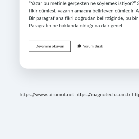
“Yazar bu metinle gerçekten ne söylemek istiyor?” S
fikir cümlesi, yazarın amacını belirleyen cümledir. An
Bir paragraf ana fikri doğrudan belirttiğinde, bu bir
Paragrafın ne hakkında olduğuna dair genel…
Ana
Devamını okuyun
Yorum Bırak
Fikir
In
Anlamı
Nedir
https://www.birumut.net
https://magnotech.com.tr
htt