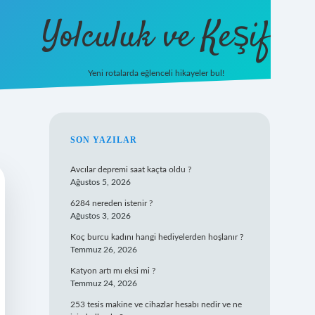
Yolculuk ve Keşif
Yeni rotalarda eğlenceli hikayeler bul!
https://tulipbet
SIDEBAR
SON YAZILAR
Avcılar depremi saat kaçta oldu ?
Ağustos 5, 2026
6284 nereden istenir ?
Ağustos 3, 2026
Koç burcu kadını hangi hediyelerden hoşlanır ?
Temmuz 26, 2026
Katyon artı mı eksi mi ?
Temmuz 24, 2026
253 tesis makine ve cihazlar hesabı nedir ve ne