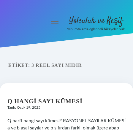
Yolculuk ve Keşif
menüyü
aç
Yeni rotalarda eğlenceli hikayeler bul!
Anasayfa
Gizlilik Politikası
ETIKET:
3 REEL SAYI MIDIR
Yasal Uyarı
Hakkımızda
Q HANGI SAYI KÜMESI
Tarih: Ocak 19, 2025
Q harfi hangi sayı kümesi? RASYONEL SAYILAR KÜMESİ
a ve b asal sayılar ve b sıfırdan farklı olmak üzere abab