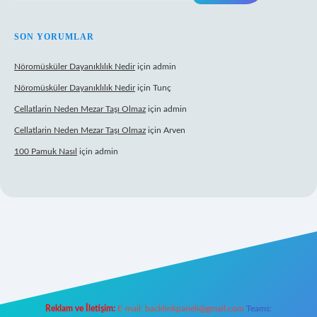
SON YORUMLAR
Nöromüsküler Dayanıklılık Nedir
için
admin
Nöromüsküler Dayanıklılık Nedir
için
Tunç
Cellatlarin Neden Mezar Taşı Olmaz
için
admin
Cellatlarin Neden Mezar Taşı Olmaz
için
Arven
100 Pamuk Nasıl
için
admin
iris.org/
elexbett.net
Reklam ve İletişim:
E-mail:
backlinkpaneli@gmail.com
Teams: