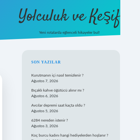
Yolculuk ve Keşif
Yeni rotalarda eğlenceli hikayeler bul!
https://tulipbet
SIDEBAR
SON YAZILAR
Kurutmanın içi nasıl temizlenir ?
Ağustos 7, 2026
Bıçaklı kahve öğütücü alınır mı ?
Ağustos 6, 2026
Avcılar depremi saat kaçta oldu ?
Ağustos 5, 2026
6284 nereden istenir ?
Ağustos 3, 2026
Koç burcu kadını hangi hediyelerden hoşlanır ?