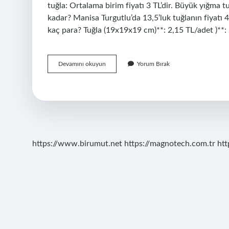
tuğla: Ortalama birim fiyatı 3 TL’dir. Büyük yığma tu
kadar? Manisa Turgutlu’da 13,5’luk tuğlanın fiyatı 4
kaç para? Tuğla (19x19x19 cm)**: 2,15 TL/adet )**:
Bir
Devamını okuyun
Yorum Bırak
Tuğlanın
Fiyatı
Ne
Kadar
https://www.birumut.net
https://magnotech.com.tr
htt