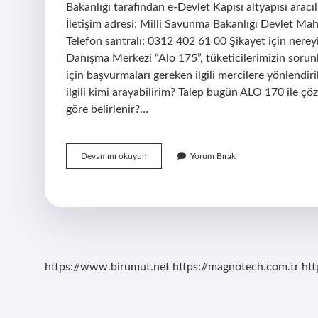
Bakanlığı tarafından e-Devlet Kapısı altyapısı aracı
İletişim adresi: Milli Savunma Bakanlığı Devlet M
Telefon santralı: 0312 402 61 00 Şikayet için nere
Danışma Merkezi “Alo 175”, tüketicilerimizin sorun
için başvurmaları gereken ilgili mercilere yönlendiril
ilgili kimi arayabilirim? Talep bugün ALO 170 ile çö
göre belirlenir?…
Askerlik
Devamını okuyun
Yorum Bırak
Şubesi
Nereye
Şikayet
Edilir
https://www.birumut.net
https://magnotech.com.tr
htt