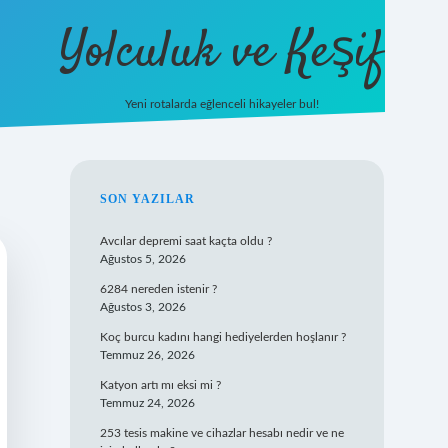
Yolculuk ve Keşif
Yeni rotalarda eğlenceli hikayeler bul!
https://tulipbet
SIDEBAR
SON YAZILAR
Avcılar depremi saat kaçta oldu ?
Ağustos 5, 2026
6284 nereden istenir ?
Ağustos 3, 2026
Koç burcu kadını hangi hediyelerden hoşlanır ?
Temmuz 26, 2026
Katyon artı mı eksi mi ?
Temmuz 24, 2026
253 tesis makine ve cihazlar hesabı nedir ve ne