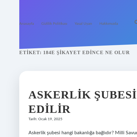
Anasayfa
Gizlilik Politikası
Yasal Uyarı
Hakkımızda
ETIKET:
184E ŞIKAYET EDINCE NE OLUR
ASKERLIK ŞUBESI
EDILIR
Tarih: Ocak 19, 2025
Askerlik şubesi hangi bakanlığa bağlıdır? Milli Sav