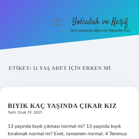
Yolculuk ve Keşif
menüyü
aç
Yeni rotalarda eğlenceli hikayeler bul!
Anasayfa
Gizlilik Politikası
ETIKET:
11 YAŞ ADET IÇIN ERKEN MI
Yasal Uyarı
Hakkımızda
BIYIK KAÇ YAŞINDA ÇIKAR KIZ
Tarih: Ocak 19, 2025
13 yaşında bıyık çıkması normal mi? 13 yaşında bıyık
bırakmak normal mi? Evet, tamamen normal. 4 Temmuz