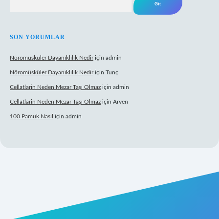
SON YORUMLAR
Nöromüsküler Dayanıklılık Nedir
için
admin
Nöromüsküler Dayanıklılık Nedir
için
Tunç
Cellatlarin Neden Mezar Taşı Olmaz
için
admin
Cellatlarin Neden Mezar Taşı Olmaz
için
Arven
100 Pamuk Nasıl
için
admin
rg/
elexbett.net