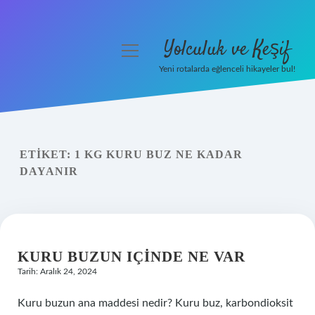
Yolculuk ve Keşif
menüyü
aç
Yeni rotalarda eğlenceli hikayeler bul!
Anasayfa
Gizlilik Politikası
ETIKET:
1 KG KURU BUZ NE KADAR
Yasal Uyarı
DAYANIR
Hakkımızda
KURU BUZUN IÇINDE NE VAR
Tarih: Aralık 24, 2024
Kuru buzun ana maddesi nedir? Kuru buz, karbondioksit