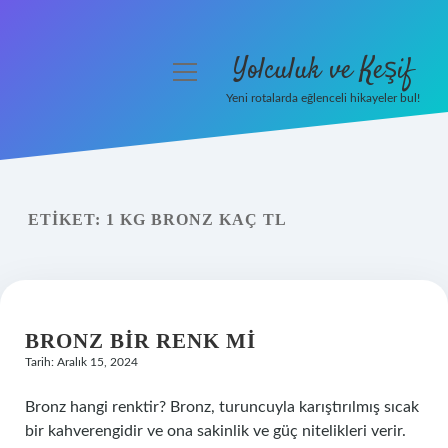
Yolculuk ve Keşif
menüyü
aç
Yeni rotalarda eğlenceli hikayeler bul!
Anasayfa
Gizlilik Politikası
ETIKET:
1 KG BRONZ KAÇ TL
Yasal Uyarı
Hakkımızda
BRONZ BIR RENK MI
Tarih: Aralık 15, 2024
Bronz hangi renktir? Bronz, turuncuyla karıştırılmış sıcak
bir kahverengidir ve ona sakinlik ve güç nitelikleri verir.