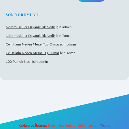
SON YORUMLAR
Nöromüsküler Dayanıklılık Nedir
için
admin
Nöromüsküler Dayanıklılık Nedir
için
Tunç
Cellatlarin Neden Mezar Taşı Olmaz
için
admin
Cellatlarin Neden Mezar Taşı Olmaz
için
Arven
100 Pamuk Nasıl
için
admin
://tulipbetgiris.org/
elexbett.net
Reklam ve İletişim:
E-mail:
backlinkpaneli@gmail.com
Teams: